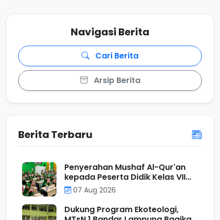
Navigasi Berita
Cari Berita
Arsip Berita
Berita Terbaru
Penyerahan Mushaf Al-Qur'an
kepada Peserta Didik Kelas VII
Program Unggulan MTs N 1
07 Aug 2026
Bandar Lampung sebagai Wujud
Ecotheological Application
Dukung Program Ekoteologi,
dalam Kurikulum Berbasis Cinta
MTsN 1 Bandar Lampung Bagikan