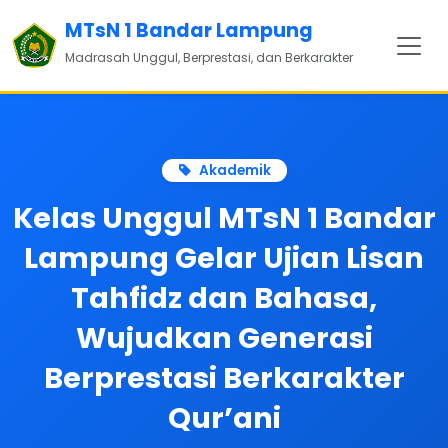
MTsN 1 Bandar Lampung
Madrasah Unggul, Berprestasi, dan Berkarakter
Akademik
Kelas Unggul MTsN 1 Bandar
Lampung Gelar Ujian Lisan
Tahfidz dan Bahasa,
Wujudkan Generasi
Berprestasi Berkarakter
Qur’ani