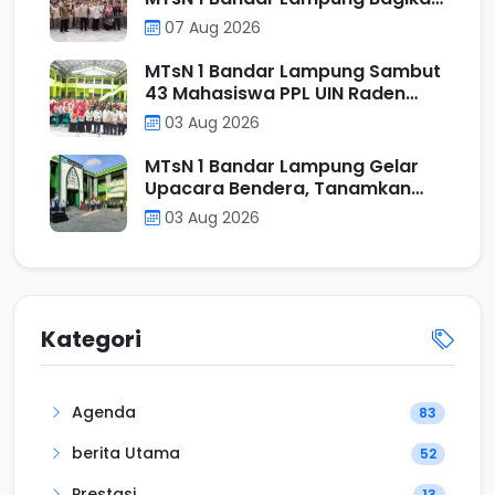
Tumbler kepada Murid Kelas VII
07 Aug 2026
Reguler
MTsN 1 Bandar Lampung Sambut
43 Mahasiswa PPL UIN Raden
Intan Lampung, Perkuat Sinergi
03 Aug 2026
Mencetak Calon Pendidik
Profesional
MTsN 1 Bandar Lampung Gelar
Upacara Bendera, Tanamkan
Nilai Positif Melalui Filosofi
03 Aug 2026
Operasi Penjumlahan
Kategori
Agenda
83
berita Utama
52
Prestasi
13