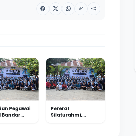
dan Pegawai
Pererat
1 Bandar
Silaturahmi,
ng Perkuat
Keluarga Besar
rsamaan
MTsN 1 Bandar
ui Kegiatan
Lampung Gelar