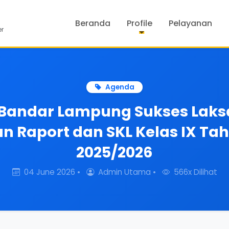
Beranda
Profile
Pelayanan
er
Agenda
 Bandar Lampung Sukses Lak
 Raport dan SKL Kelas IX Ta
2025/2026
04 June 2026 •
Admin Utama •
566x Dilihat