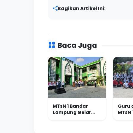
Bagikan Artikel Ini:
Baca Juga
MTsN 1 Bandar
Guru 
Lampung Gelar
MTsN 
Upacara Bendera,
Lampu
Tanamkan Nilai
Kebe
Positif Melalui
Melal