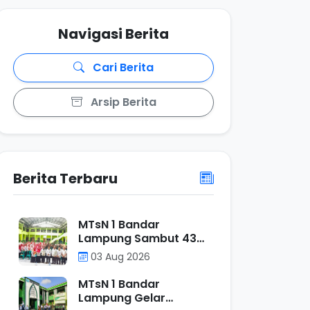
Navigasi Berita
Cari Berita
Arsip Berita
Berita Terbaru
MTsN 1 Bandar
Lampung Sambut 43
Mahasiswa PPL UIN
03 Aug 2026
Raden Intan Lampung,
Perkuat Sinergi
MTsN 1 Bandar
Mencetak Calon
Lampung Gelar
Pendidik Profesional