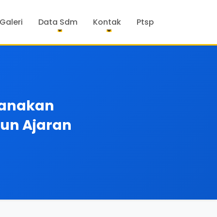
Galeri
Data Sdm
Kontak
Ptsp
sanakan
hun Ajaran