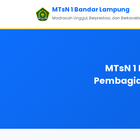
MTsN 1 Bandar Lampung
Madrasah Unggul, Berprestasi, dan Berkarakt
MTsN 1
Pembagian