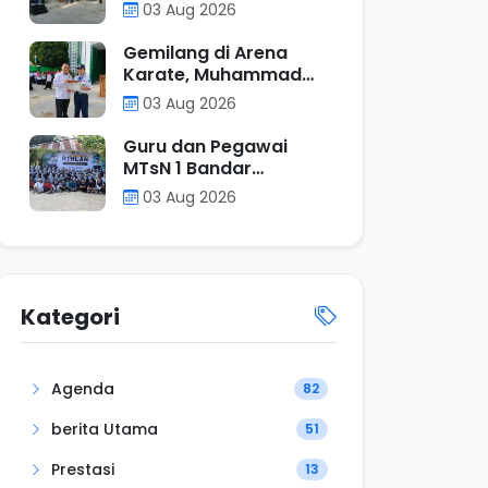
Upacara Bendera,
03 Aug 2026
Tanamkan Nilai Positif
Melalui Filosofi
Gemilang di Arena
Operasi Penjumlahan
Karate, Muhammad
Gibran Khalfani
03 Aug 2026
Gavoer Dinobatkan
sebagai Murid
Guru dan Pegawai
Berprestasi Pekan Ini
MTsN 1 Bandar
di MTsN 1 Bandar
Lampung Perkuat
03 Aug 2026
Lampung
Kebersamaan Melalui
Kegiatan Rihlah di
Pantai Klara
Kategori
Agenda
82
berita Utama
51
Prestasi
13