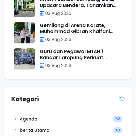
Upacara Bendera, Tanamkan
Nilai Positif Melalui Filosofi
03 Aug 2026
Operasi Penjumlahan
Gemilang di Arena Karate,
Muhammad Gibran Khalfani
Gavoer Dinobatkan sebagai
03 Aug 2026
Murid Berprestasi Pekan Ini di
MTsN 1 Bandar Lampung
Guru dan Pegawai MTsN 1
Bandar Lampung Perkuat
Kebersamaan Melalui Kegiatan
03 Aug 2026
Rihlah di Pantai Klara
Kategori
Agenda
82
berita Utama
51