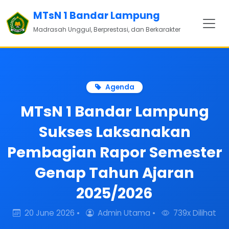
MTsN 1 Bandar Lampung
Madrasah Unggul, Berprestasi, dan Berkarakter
Agenda
MTsN 1 Bandar Lampung
Sukses Laksanakan
Pembagian Rapor Semester
Genap Tahun Ajaran
2025/2026
20 June 2026 •
Admin Utama •
739x Dilihat