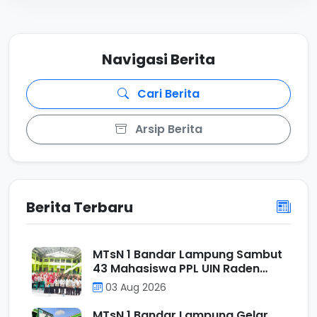
Navigasi Berita
Cari Berita
Arsip Berita
Berita Terbaru
MTsN 1 Bandar Lampung Sambut
43 Mahasiswa PPL UIN Raden
Intan Lampung, Perkuat Sinergi
03 Aug 2026
Mencetak Calon Pendidik
Profesional
MTsN 1 Bandar Lampung Gelar