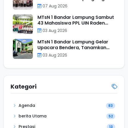
Tumbler kepada Murid Kelas VII
07 Aug 2026
Reguler
MTsN 1 Bandar Lampung Sambut
43 Mahasiswa PPL UIN Raden
Intan Lampung, Perkuat Sinergi
03 Aug 2026
Mencetak Calon Pendidik
Profesional
MTsN 1 Bandar Lampung Gelar
Upacara Bendera, Tanamkan
Nilai Positif Melalui Filosofi
03 Aug 2026
Operasi Penjumlahan
Kategori
Agenda
83
berita Utama
52
Prestasi
13