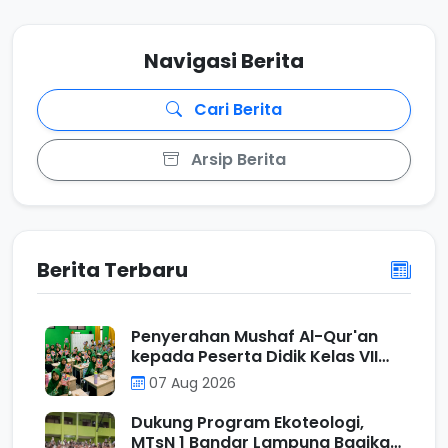
Navigasi Berita
Cari Berita
Arsip Berita
Berita Terbaru
Penyerahan Mushaf Al-Qur'an
kepada Peserta Didik Kelas VII
Program Unggulan MTs N 1
07 Aug 2026
Bandar Lampung sebagai Wujud
Ecotheological Application
Dukung Program Ekoteologi,
dalam Kurikulum Berbasis Cinta
MTsN 1 Bandar Lampung Bagikan