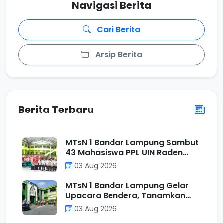
Navigasi Berita
Cari Berita
Arsip Berita
Berita Terbaru
MTsN 1 Bandar Lampung Sambut
43 Mahasiswa PPL UIN Raden
Intan Lampung, Perkuat Sinergi
03 Aug 2026
Mencetak Calon Pendidik
Profesional
MTsN 1 Bandar Lampung Gelar
Upacara Bendera, Tanamkan
Nilai Positif Melalui Filosofi
03 Aug 2026
Operasi Penjumlahan