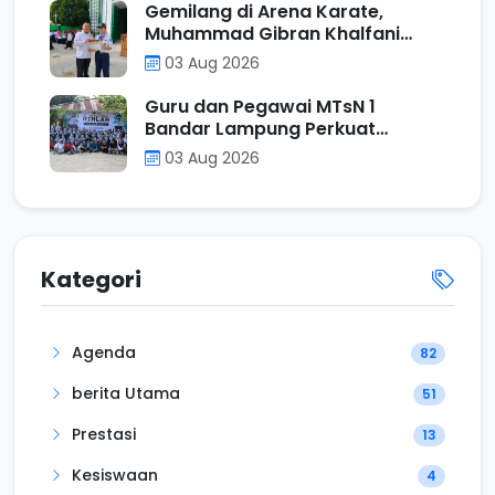
Gemilang di Arena Karate,
Muhammad Gibran Khalfani
Gavoer Dinobatkan sebagai
03 Aug 2026
Murid Berprestasi Pekan Ini di
MTsN 1 Bandar Lampung
Guru dan Pegawai MTsN 1
Bandar Lampung Perkuat
Kebersamaan Melalui Kegiatan
03 Aug 2026
Rihlah di Pantai Klara
Kategori
Agenda
82
berita Utama
51
Prestasi
13
Kesiswaan
4