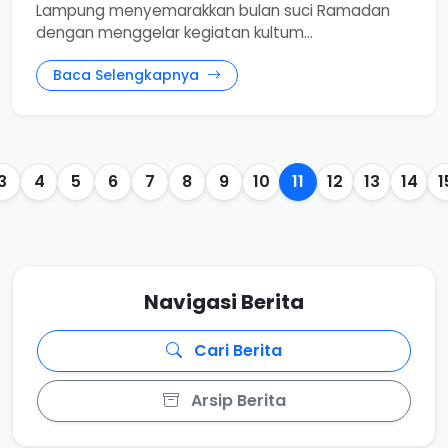
Lampung menyemarakkan bulan suci Ramadan
dengan menggelar kegiatan kultum...
Baca Selengkapnya
3
4
5
6
7
8
9
10
11
12
13
14
1
Navigasi Berita
Cari Berita
Arsip Berita