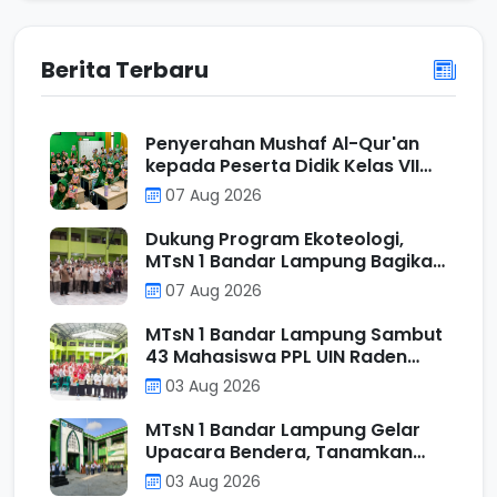
Berita Terbaru
Penyerahan Mushaf Al-Qur'an
kepada Peserta Didik Kelas VII
Program Unggulan MTs N 1
07 Aug 2026
Bandar Lampung sebagai Wujud
Ecotheological Application
Dukung Program Ekoteologi,
dalam Kurikulum Berbasis Cinta
MTsN 1 Bandar Lampung Bagikan
Tumbler kepada Murid Kelas VII
07 Aug 2026
Reguler
MTsN 1 Bandar Lampung Sambut
43 Mahasiswa PPL UIN Raden
Intan Lampung, Perkuat Sinergi
03 Aug 2026
Mencetak Calon Pendidik
Profesional
MTsN 1 Bandar Lampung Gelar
Upacara Bendera, Tanamkan
Nilai Positif Melalui Filosofi
03 Aug 2026
Operasi Penjumlahan