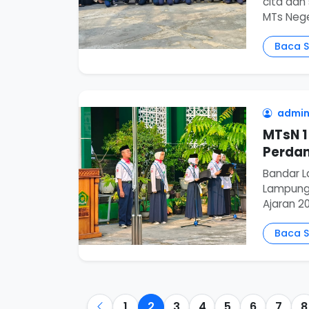
cita da
MTs Neger
Baca 
admin
MTsN 1
Perdan
Bandar L
Lampung
Ajaran 20
Baca 
1
2
3
4
5
6
7
8