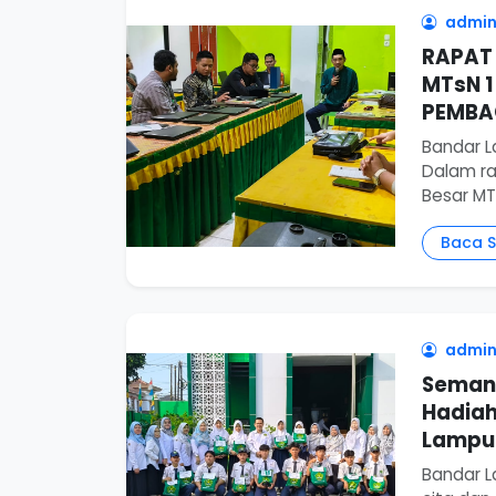
admin
RAPAT 
MTsN 
PEMBA
Bandar L
Dalam ra
Besar MTs
Baca 
admin
Semang
Hadiah
Lampun
Bandar L