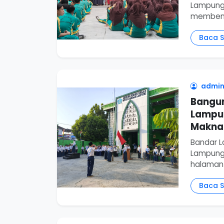
Lampung
membentu
Baca 
admin
Bangun
Lampun
Makna
Bandar L
Lampung 
halaman 
Baca 