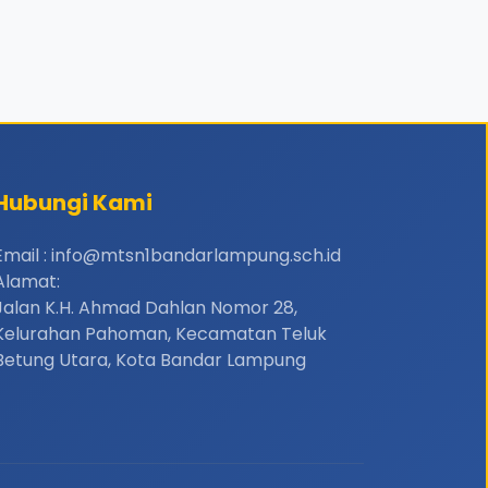
Hubungi Kami
Email : info@mtsn1bandarlampung.sch.id
Alamat:
Jalan K.H. Ahmad Dahlan Nomor 28,
Kelurahan Pahoman, Kecamatan Teluk
Betung Utara, Kota Bandar Lampung