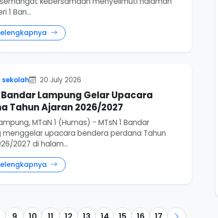
n semangat kebersamaan menyelimuti halaman
i 1 Ban...
Selengkapnya
 sekolah
20 July 2026
 Bandar Lampung Gelar Upacara
a Tahun Ajaran 2026/2027
ampung, MTaN 1 (Humas) - MTsN 1 Bandar
 menggelar upacara bendera perdana Tahun
26/2027 di halam...
Selengkapnya
9
10
11
12
13
14
15
16
17