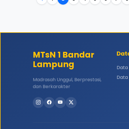
MTsN 1 Bandar
Dat
Lampung
Data 
Data 
Madrasah Unggul, Berprestasi,
dan Berkarakter