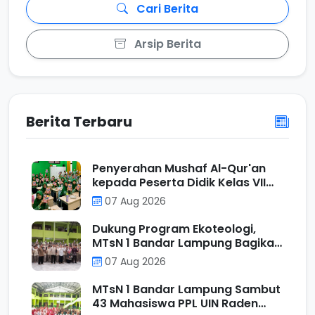
Cari Berita
Arsip Berita
Berita Terbaru
Penyerahan Mushaf Al-Qur'an
kepada Peserta Didik Kelas VII
Program Unggulan MTs N 1
07 Aug 2026
Bandar Lampung sebagai Wujud
Ecotheological Application
Dukung Program Ekoteologi,
dalam Kurikulum Berbasis Cinta
MTsN 1 Bandar Lampung Bagikan
Tumbler kepada Murid Kelas VII
07 Aug 2026
Reguler
MTsN 1 Bandar Lampung Sambut
43 Mahasiswa PPL UIN Raden