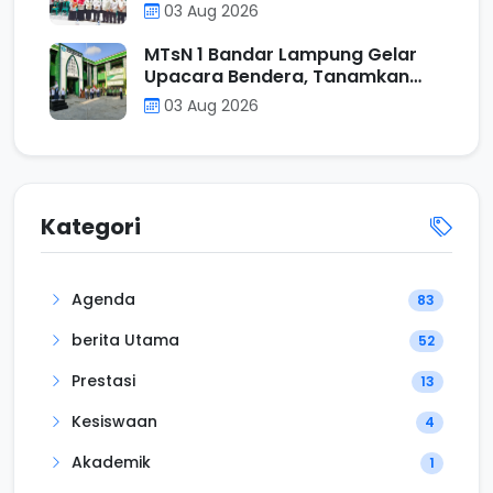
Intan Lampung, Perkuat Sinergi
03 Aug 2026
Mencetak Calon Pendidik
Profesional
MTsN 1 Bandar Lampung Gelar
Upacara Bendera, Tanamkan
Nilai Positif Melalui Filosofi
03 Aug 2026
Operasi Penjumlahan
Kategori
Agenda
83
berita Utama
52
Prestasi
13
Kesiswaan
4
Akademik
1