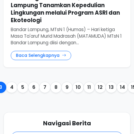
Lampung Tanamkan Kepedulian
Lingkungan melalui Program ASRI dan
Ekoteologi
Bandar Lampung, MTsN 1 (Humas) – Hari ketiga
Masa Ta'aruf Murid Madrasah (MATAMUDA) MTsN 1
Bandar Lampung diisi dengan...
Baca Selengkapnya
3
4
5
6
7
8
9
10
11
12
13
14
1
Navigasi Berita