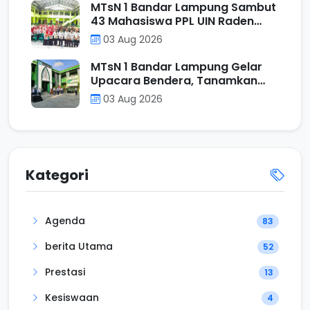
MTsN 1 Bandar Lampung Sambut
43 Mahasiswa PPL UIN Raden
Intan Lampung, Perkuat Sinergi
03 Aug 2026
Mencetak Calon Pendidik
Profesional
MTsN 1 Bandar Lampung Gelar
Upacara Bendera, Tanamkan
Nilai Positif Melalui Filosofi
03 Aug 2026
Operasi Penjumlahan
Kategori
Agenda
83
berita Utama
52
Prestasi
13
Kesiswaan
4