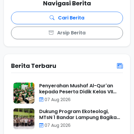
Navigasi Berita
Cari Berita
Arsip Berita
Berita Terbaru
Penyerahan Mushaf Al-Qur'an
kepada Peserta Didik Kelas VII
Program Unggulan MTs N 1
07 Aug 2026
Bandar Lampung sebagai Wujud
Ecotheological Application
Dukung Program Ekoteologi,
dalam Kurikulum Berbasis Cinta
MTsN 1 Bandar Lampung Bagikan
Tumbler kepada Murid Kelas VII
07 Aug 2026
Reguler